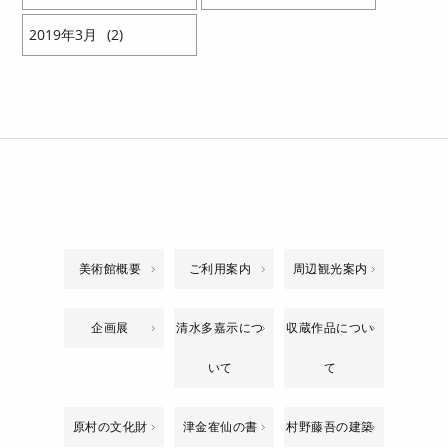
2019
3
2
美術館概要
ご利用案内
周辺観光案内
企画展
清水多嘉示につ
収蔵作品につい
いて
て
原村の文化財
津金隺仙の書
村野藤吾の建築