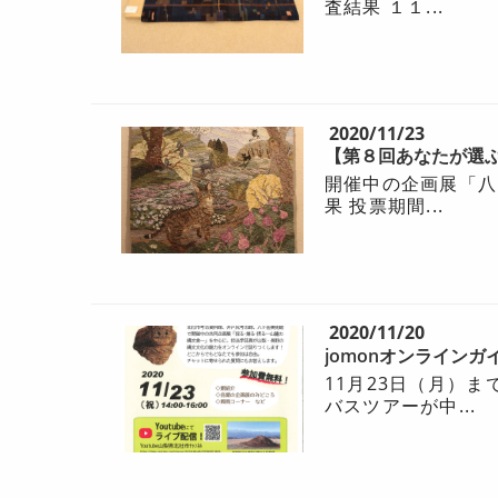
査結果 １１...
2020/11/23
【第８回あなたが選
開催中の企画展「八
果 投票期間...
2020/11/20
jomonオンライン
11月23日（月）
バスツアーが中...