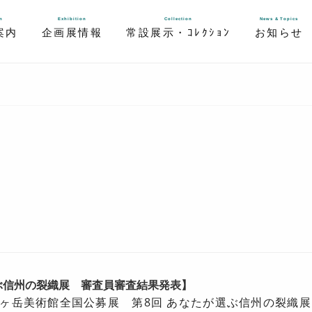
n
Exhibition
Collection
News & Topics
案内
企画展情報
常設展示・ｺﾚｸｼｮﾝ
お知らせ
ぶ信州の裂織展 審査員審査結果発表】
ヶ岳美術館全国公募展 第8回 あなたが選ぶ信州の裂織展