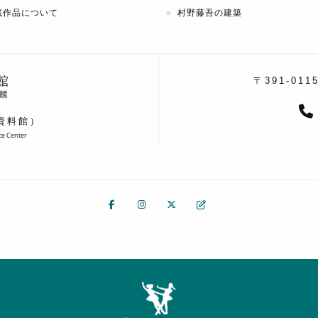
蔵作品について
村野藤吾の建築
〒391-011
資料館）
rce Center