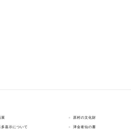
画展
原村の文化財
水多嘉示について
津金隺仙の書