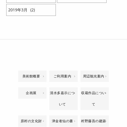
2019
3
2
美術館概要
ご利用案内
周辺観光案内
企画展
清水多嘉示につ
収蔵作品につい
いて
て
原村の文化財
津金隺仙の書
村野藤吾の建築