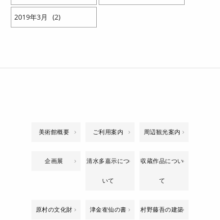
2019
3
2
美術館概要
ご利用案内
周辺観光案内
企画展
清水多嘉示につ
収蔵作品につい
いて
て
原村の文化財
津金隺仙の書
村野藤吾の建築